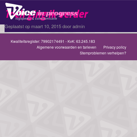
Toch ging ik verder
Recentie
Schak
navig
Geplaatst op
maart 10, 2015
door
admin
Kwaliteitsregister:
79902174491
- KvK: 63.245.183
Algemene voorwaarden en tarieven
Privacy policy
Stemproblemen verhelpen?