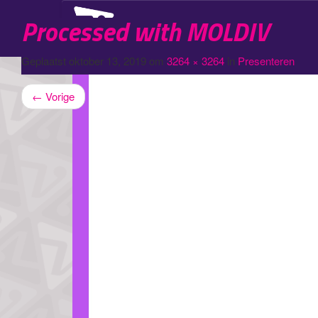
Processed with MOLDIV
Logopedie
Geplaatst
oktober 13, 2019
om
3264 × 3264
in
Presenteren
←
Vorige