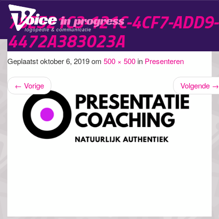
78E521C3-121C-4CF7-ADD9-
Schak
4472A383023A
navig
Geplaatst
oktober 6, 2019
om
500 × 500
in
Presenteren
←
Vorige
Volgende
→