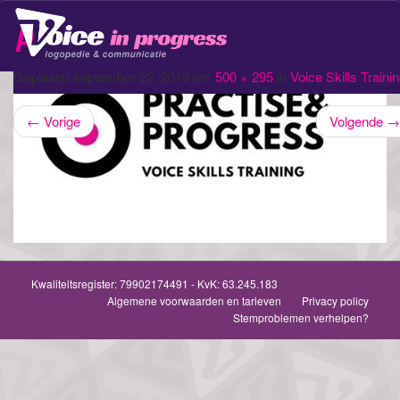
P
Schak
navig
Geplaatst
september 22, 2019
om
500 × 295
in
Voice Skills Traini
←
Vorige
Volgende
→
Kwaliteitsregister:
79902174491
- KvK: 63.245.183
Algemene voorwaarden en tarieven
Privacy policy
Stemproblemen verhelpen?