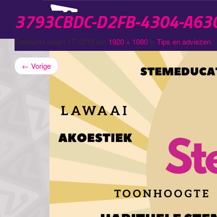
3793CBDC-D2FB-4304-A63
Logopedie
Geplaatst
maart 17, 2019
om
1920 × 1080
in
Tips en adviezen
←
Vorige