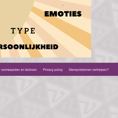
voorwaarden en tarieven
Privacy policy
Stemproblemen verhelpen?