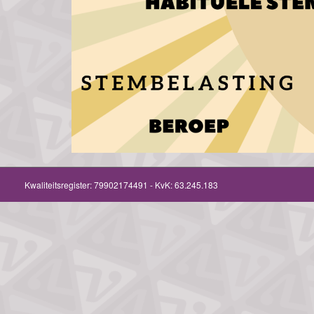
Kwaliteitsregister:
79902174491
- KvK: 63.245.183