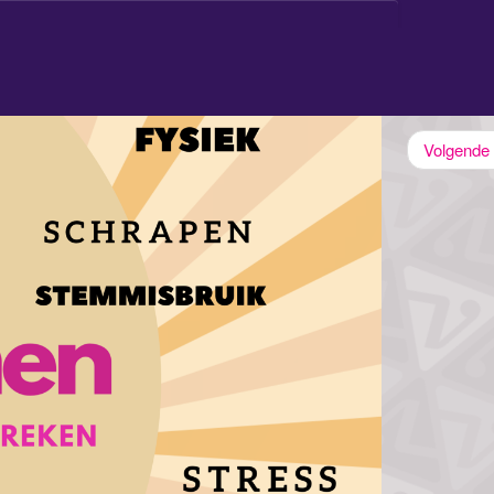
g
E-book
Contact
Home
Volgende