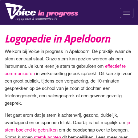
Schak
navig
Logopedie in Apeldoorn
Welkom bij Voice in progress in Apeldoorn! Dé praktijk waar de
stem centraal staat. Onze stem kan gezien worden als een
instrument. Je kunt leren je stem te gebruiken om
effectief te
communiceren
in welke setting je ook spreekt. Dit kan zijn voor
een groot publiek, tijdens een vergadering, de 10-minuten
gesprekken op de school van je zoon of dochter, een
telefoongesprek, een salesgesprek of een gewoon gezellig
gesprek.
Het gaat erom dat je stem klachtenvrij, gezond, duidelijk,
overtuigend en ontspannen klinkt. Daarbij is het mogelijk om
je
stem boeiend te gebruiken
om de boodschap over te brengen.
Soms kunnen
stemklachten
dit bemoeilijken. Lees meer over