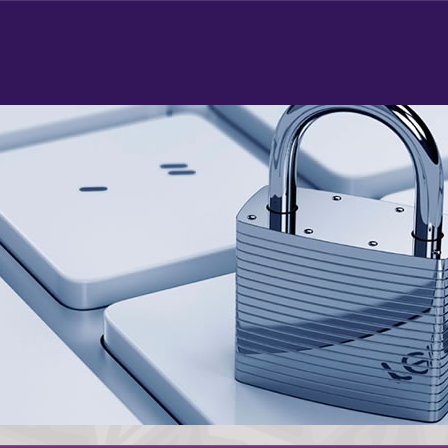
Stem
Zang
Adem
Presenteren
Voice Skills Trainin