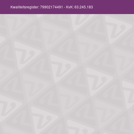
Kwaliteitsregister:
79902174491
- KvK: 63.245.183