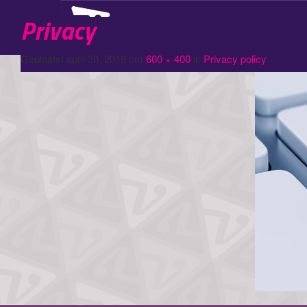
Privacy
Logopedie
Geplaatst
april 30, 2018
om
600 × 400
in
Privacy policy