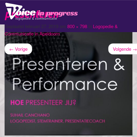
presenteren
Schak
navig
Geplaatst
februari 27, 2019
om
800 × 798
in
Logopedie &
Communicatie in Apeldoorn
←
Vorige
Volgende
→